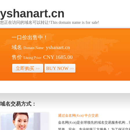
yshanart.cn
您正在访问的域名可以转让!This domain name is for sale!
一口价出售中！
域名
yshanart.cn
Domain Name:
售价
CNY 1685.00
Listing Price:
立即购买
BUY NOW
>>
>>
域名交易方式：
通过金名网(4.cn) 中介交易
金名网(4.cn)是全球领先的域名交易服务机
简单、安全、专业的第三方服务！ 为了保证交