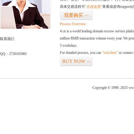
具体交易流程可
“点击这里”
查看或咨询support@
我要购买
>>
Process Overview:
4.cn is a world leading domain escrow service plat
million RMB transaction volume every year. We promi
联系我们
5 workdays.
For detailed process, you can
“visit here”
or contact
QQ：2726103981
BUY NOW
>>
Copyright © 1998 -2025 www